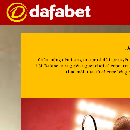
D
Chào mừng đến trang tin tức cá độ trực tuyến 
bật. Dafabet mang đến người chơi cá cược trực 
Thao mỗi tuần từ cá cược bóng đ