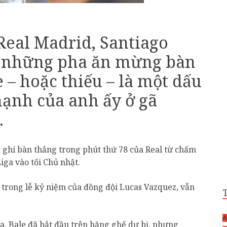
Real Madrid, Santiago
g những pha ăn mừng bàn
 – hoặc thiếu – là một dấu
hạnh của anh ấy ở gã
.
 ghi bàn thắng trong phút thứ 78 của Real từ chấm
iga vào tối Chủ nhật.
i trong lễ kỷ niệm của đồng đội Lucas Vazquez, vẫn
A
ua, Bale đã bắt đầu trên băng ghế dự bị, nhưng