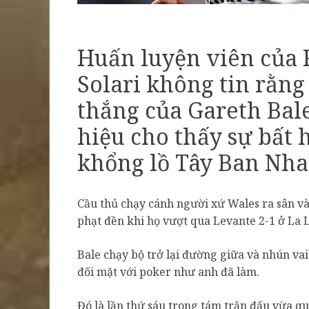
Huấn luyện viên của 
Solari không tin rằn
thắng của Gareth Bale
hiệu cho thấy sự bất 
khổng lồ Tây Ban Nha
Cầu thủ chạy cánh người xứ Wales ra sân và
phạt đền khi họ vượt qua Levante 2-1 ở La L
Bale chạy bộ trở lại đường giữa và nhún va
đối mặt với poker như anh đã làm.
Đó là lần thứ sáu trong tám trận đấu vừa q