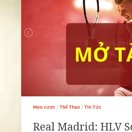
Mẹo cược
/
Thể Thao
/
Tin Tức
Real Madrid: HLV S