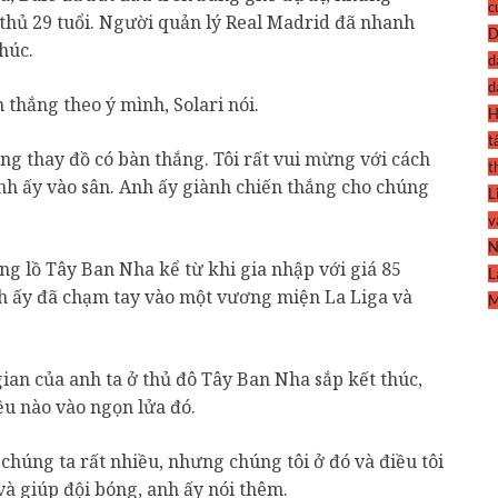
c
 thủ 29 tuổi. Người quản lý Real Madrid đã nhanh
D
húc.
d
d
 thắng theo ý mình, Solari nói.
H
t
ng thay đồ có bàn thắng. Tôi rất vui mừng với cách
t
anh ấy vào sân. Anh ấy giành chiến thắng cho chúng
L
v
N
ng lồ Tây Ban Nha kể từ khi gia nhập với giá 85
L
h ấy đã chạm tay vào một vương miện La Liga và
M
ian của anh ta ở thủ đô Tây Ban Nha sắp kết thúc,
ệu nào vào ngọn lửa đó.
chúng ta rất nhiều, nhưng chúng tôi ở đó và điều tôi
và giúp đội bóng, anh ấy nói thêm.