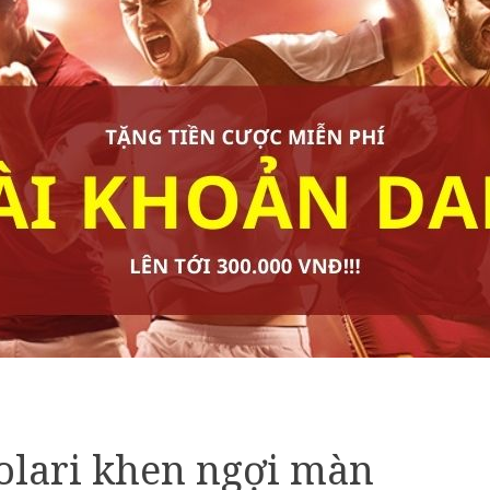
olari khen ngợi màn