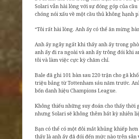
Solari vẫn hài lòng với sự đóng góp của cầu
chóng nói xấu về một cầu thủ không hạnh p
“Tôi rất hài lòng. Anh ấy có thể ăn mừng bàn
Anh ấy ngây ngất khi thấy anh ấy trong phò
anh ấy đi ra ngoài và anh ấy trông đói khi 
tôi và làm việc cực kỳ chăm chỉ.
Bale đã ghi 101 bàn sau 220 trận cho gã khổ
triệu bảng từ Tottenham sáu năm trước. An
bốn danh hiệu Champions League.
Không thiếu những suy đoán cho thấy thời g
nhưng Solari sẽ không thêm bất kỳ nhiên li
Bạn có thể có một đôi mắt khủng khiếp hơn 
thấy là anh ấy đã đói đến mức nào trên sân 